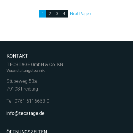
1
2
3
4
Next Page »
KONTAKT
TECSTAGE GmbH & Co. KG
Veranstaltungstechnik
Stübeweg 53a
79108 Freiburg
Tel: 0761 6116668-0
info@tecstage.de
ÖFFNUNGSZEITEN